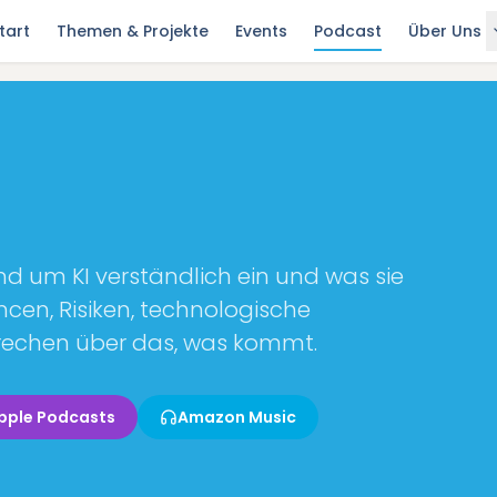
tart
Themen & Projekte
Events
Podcast
Über Uns
nd um KI verständlich ein und was sie
ncen, Risiken, technologische
prechen über das, was kommt.
pple Podcasts
Amazon Music