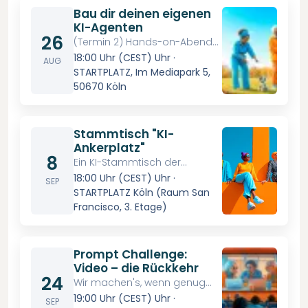
Bau dir deinen eigenen
KI-Agenten
26
(Termin 2) Hands-on-Abend
für alle, die es endlich mal
18:00 Uhr (CEST)
Uhr
·
AUG
selbst ausprobieren wollen.
STARTPLATZ, Im Mediapark 5,
50670 Köln
Stammtisch "KI-
Ankerplatz"
8
Ein KI-Stammtisch der
anderen Art
18:00 Uhr (CEST)
Uhr
·
SEP
STARTPLATZ Köln (Raum San
Francisco, 3. Etage)
Prompt Challenge:
Video – die Rückkehr
24
Wir machen's, wenn genug
Leute kommen. Trag dich ein
19:00 Uhr (CEST)
Uhr
·
SEP
und mach die Rückkehr